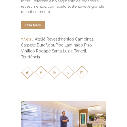
tornou referência no segmento de rodapés e
revestimentos, com apelo sustentável e grande
reconhecimento,…
LEIA MAIS
Ateliê Revestimentos
Campinas
TAGS:
,
,
Carpete
Durafloor
Piso Laminado
Piso
,
,
,
Vinílico
Rodapé
Santa Luzia
Tarkett
,
,
,
,
Tendência