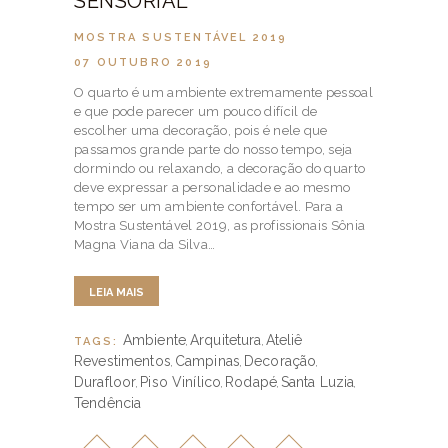
SENSORIAL
MOSTRA SUSTENTÁVEL 2019
07 OUTUBRO 2019
O quarto é um ambiente extremamente pessoal
e que pode parecer um pouco difícil de
escolher uma decoração, pois é nele que
passamos grande parte do nosso tempo, seja
dormindo ou relaxando, a decoração do quarto
deve expressar a personalidade e ao mesmo
tempo ser um ambiente confortável. Para a
Mostra Sustentável 2019, as profissionais Sônia
Magna Viana da Silva…
LEIA MAIS
Ambiente
Arquitetura
Ateliê
TAGS:
,
,
Revestimentos
Campinas
Decoração
,
,
,
Durafloor
Piso Vinílico
Rodapé
Santa Luzia
,
,
,
,
Tendência