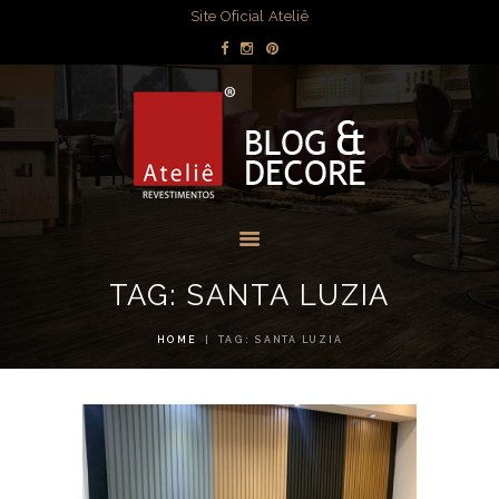
DECORAÇÃO
Site Oficial Ateliê
DICAS POR
BLOG & DECORE - ATELIÊ
AMBIENTE
REVESTIMENTOS
OBRAS
Blog com dicas de decorações e interiores.
MÍDIA
EVENTOS
LOJAS
TAG: SANTA LUZIA
CONTATO
HOME
TAG: SANTA LUZIA