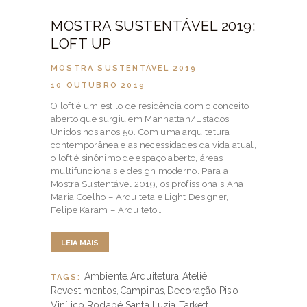
MOSTRA SUSTENTÁVEL 2019:
LOFT UP
MOSTRA SUSTENTÁVEL 2019
10 OUTUBRO 2019
O loft é um estilo de residência com o conceito
aberto que surgiu em Manhattan/Estados
Unidos nos anos 50. Com uma arquitetura
contemporânea e as necessidades da vida atual,
o loft é sinônimo de espaço aberto, áreas
multifuncionais e design moderno. Para a
Mostra Sustentável 2019, os profissionais Ana
Maria Coelho – Arquiteta e Light Designer,
Felipe Karam – Arquiteto…
LEIA MAIS
Ambiente
Arquitetura
Ateliê
TAGS:
,
,
Revestimentos
Campinas
Decoração
Piso
,
,
,
Vinílico
Rodapé
Santa Luzia
Tarkett
,
,
,
,