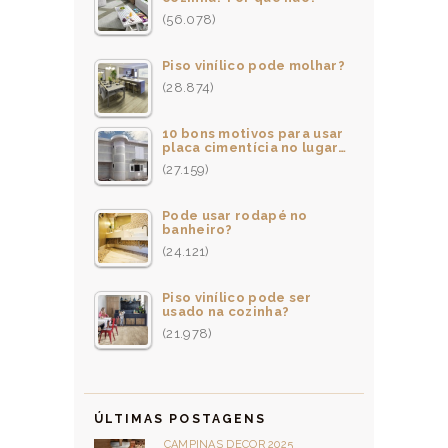
(56.078)
Piso vinílico pode molhar?
(28.874)
10 bons motivos para usar
placa cimentícia no lugar…
(27.159)
Pode usar rodapé no
banheiro?
(24.121)
Piso vinílico pode ser
usado na cozinha?
(21.978)
ÚLTIMAS POSTAGENS
CAMPINAS DECOR 2025