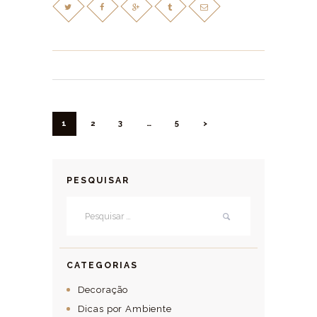
NAVEGAÇÃO POR POSTS
PAGE
1
PAGE
2
PAGE
3
…
PAGE
5
>
PESQUISAR
Pesquisar por:
CATEGORIAS
Decoração
Dicas por Ambiente