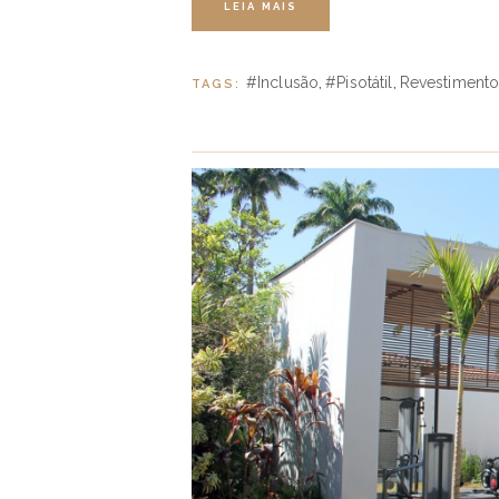
LEIA MAIS
#inclusão
#pisotátil
Revestimento
TAGS:
,
,