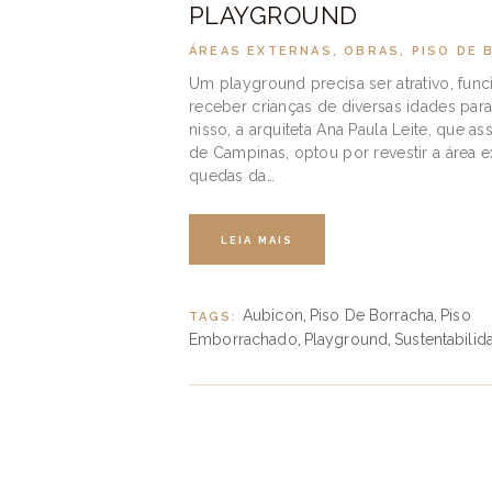
PLAYGROUND
ÁREAS EXTERNAS
,
OBRAS
,
PISO DE 
Um playground precisa ser atrativo, funci
receber crianças de diversas idades par
nisso, a arquiteta Ana Paula Leite, que 
de Campinas, optou por revestir a área 
quedas da…
LEIA MAIS
Aubicon
Piso De Borracha
Piso
TAGS:
,
,
Emborrachado
Playground
Sustentabilid
,
,