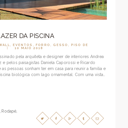
LAZER DA PISCINA
WALL
,
EVENTOS
,
FORRO
,
GESSO
,
PISO DE
S
10 MAIO 2018
ssinado pela arquiteta e designer de interiores Andrea
ez e pelos paisagistas Daniela Caporossi e Ricardo
 as pessoas sonham ter em casa para reunir a família e
scina biológica com lago ornamental. Com uma vista…
Rodapé
,
,