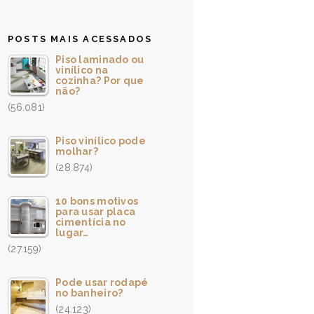
POSTS MAIS ACESSADOS
Piso laminado ou
vinílico na
cozinha? Por que
não?
(56.081)
Piso vinílico pode
molhar?
(28.874)
10 bons motivos
para usar placa
cimentícia no
lugar…
(27.159)
Pode usar rodapé
no banheiro?
(24.123)