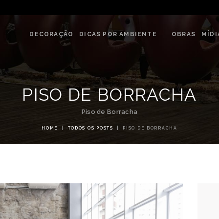
DECORAÇÃO
G & DECORE - ATELIÊ REVESTIME
DICAS POR
DECORAÇÃO
DICAS POR AMBIENTE
OBRAS
MÍDI
Blog com dicas de decorações e interiores.
AMBIENTE
OBRAS
PISO DE BORRACHA
MÍDIA
Piso de Borracha
EVENTOS
HOME
TODOS OS POSTS
PISO DE BORRACHA
LOJAS
CONTATO