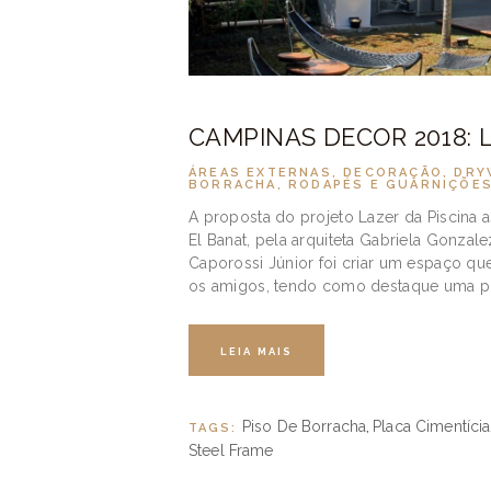
CAMPINAS DECOR 2018: 
ÁREAS EXTERNAS
,
DECORAÇÃO
,
DRY
BORRACHA
,
RODAPÉS E GUARNIÇÕE
A proposta do projeto Lazer da Piscina a
El Banat, pela arquiteta Gabriela Gonzal
Caporossi Júnior foi criar um espaço que
os amigos, tendo como destaque uma pi
LEIA MAIS
Piso De Borracha
Placa Cimentícia
TAGS:
,
Steel Frame