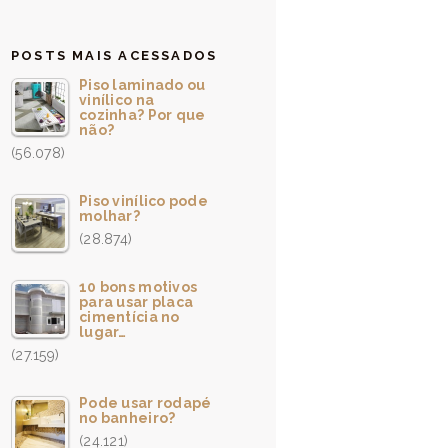
POSTS MAIS ACESSADOS
Piso laminado ou
vinílico na
cozinha? Por que
não?
(56.078)
Piso vinílico pode
molhar?
(28.874)
10 bons motivos
para usar placa
cimentícia no
lugar…
(27.159)
Pode usar rodapé
no banheiro?
(24.121)