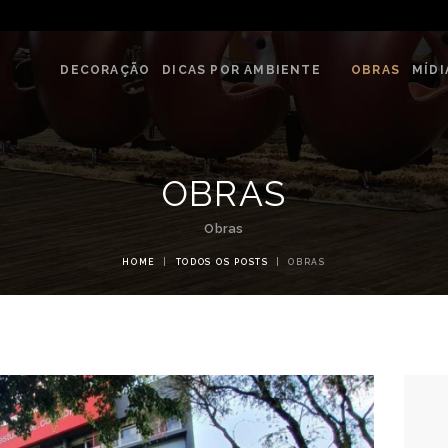
DECORAÇÃO
G & DECORE - ATELIÊ REVESTIME
DICAS POR
DECORAÇÃO
DICAS POR AMBIENTE
OBRAS
MÍDI
Blog com dicas de decorações e interiores.
AMBIENTE
OBRAS
OBRAS
MÍDIA
Obras
EVENTOS
HOME
TODOS OS POSTS
OBRAS
LOJAS
CONTATO