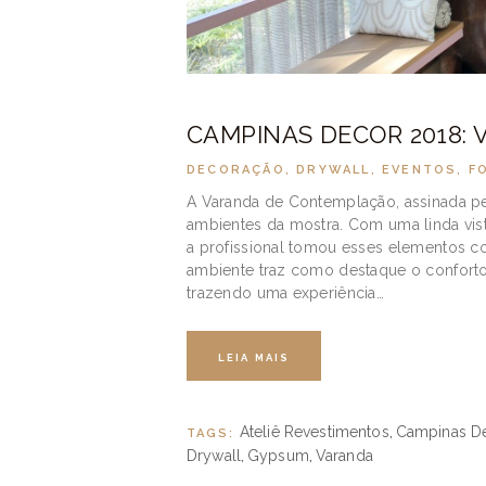
CAMPINAS DECOR 2018:
DECORAÇÃO
,
DRYWALL
,
EVENTOS
,
F
A Varanda de Contemplação, assinada pel
ambientes da mostra. Com uma linda vis
a profissional tomou esses elementos c
ambiente traz como destaque o conforto
trazendo uma experiência…
LEIA MAIS
Ateliê Revestimentos
Campinas D
TAGS:
,
Drywall
Gypsum
Varanda
,
,