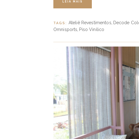
LEIA MAIS
Ateliê Revestimentos
Decode Col
TAGS:
,
Omnisports
Piso Vinílico
,