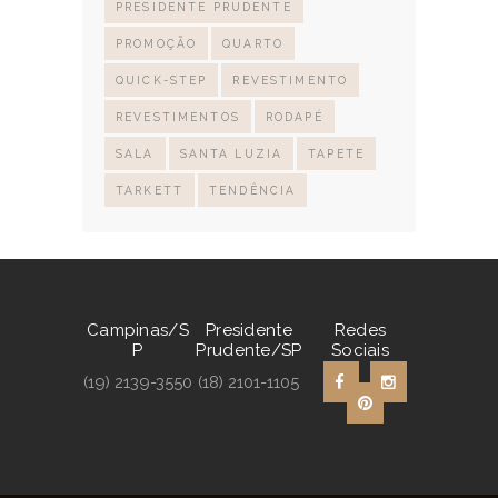
PRESIDENTE PRUDENTE
PROMOÇÃO
QUARTO
QUICK-STEP
REVESTIMENTO
REVESTIMENTOS
RODAPÉ
SALA
SANTA LUZIA
TAPETE
TARKETT
TENDÊNCIA
Campinas/S
Presidente
Redes
P
Prudente/SP
Sociais
(19) 2139-3550
(18) 2101-1105