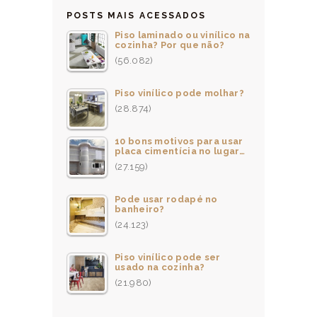
POSTS MAIS ACESSADOS
Piso laminado ou vinílico na
cozinha? Por que não?
(56.082)
Piso vinílico pode molhar?
(28.874)
10 bons motivos para usar
placa cimentícia no lugar…
(27.159)
Pode usar rodapé no
banheiro?
(24.123)
Piso vinílico pode ser
usado na cozinha?
(21.980)