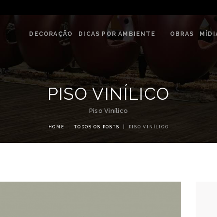
DECORAÇÃO
G & DECORE - ATELIÊ REVESTIME
DICAS POR
DECORAÇÃO
DICAS POR AMBIENTE
OBRAS
MÍDI
Blog com dicas de decorações e interiores.
AMBIENTE
OBRAS
PISO VINÍLICO
MÍDIA
Piso Vinílico
EVENTOS
HOME
TODOS OS POSTS
PISO VINÍLICO
LOJAS
CONTATO