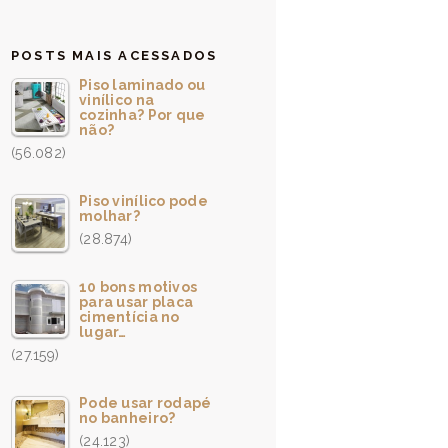
POSTS MAIS ACESSADOS
Piso laminado ou
vinílico na
cozinha? Por que
não?
(56.082)
Piso vinílico pode
molhar?
(28.874)
10 bons motivos
para usar placa
cimentícia no
lugar…
(27.159)
Pode usar rodapé
no banheiro?
(24.123)