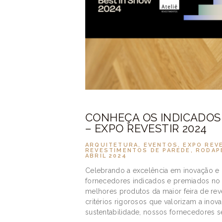
CONHEÇA OS INDICADOS
– EXPO REVESTIR 2024
ARQUITETURA
,
EVENTOS
,
EXPO REV
REVESTIMENTOS DE PAREDE
,
RODAP
ABRIL 2024
Celebrando a excelência em inovação e 
fornecedores indicados e premiados no 
melhores produtos da maior feira de re
critérios rigorosos que valorizam a inova
sustentabilidade, nossos fornecedores 