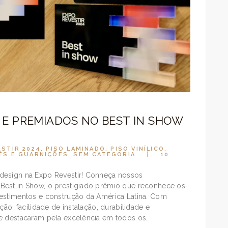
 E PREMIADOS NO BEST IN SHOW
ESTIR 2024
,
PISO LAMINADO
,
PISO VINÍLICO
,
ÉS E GUARNIÇÕES
,
SEM CATEGORIA
10
design na Expo Revestir! Conheça nossos
Best in Show, o prestigiado prêmio que reconhece os
vestimentos e construção da América Latina. Com
ção, facilidade de instalação, durabilidade e
se destacaram pela excelência em todos os…