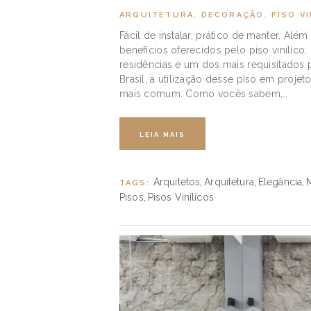
ARQUITETURA
,
DECORAÇÃO
,
PISO VI
Fácil de instalar, prático de manter. Alé
benefícios oferecidos pelo piso vinílico
residências e um dos mais requisitados 
Brasil, a utilização desse piso em proje
mais comum. Como vocês sabem,…
LEIA MAIS
Arquitetos
Arquitetura
Elegância
TAGS:
,
,
,
Pisos
Pisos Vinílicos
,