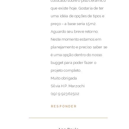
colocado sobre o piso cerâmico
que existe hoje. Gostaria de ter
uma idéia de opções de tipos e
preço – a base seria 15m2.
Aguardo seu breve retorno.
Neste momento estamos em
planejamento e preciso saber se
é uma opção dentro do nosso
bugget para poder fazer o
projeto completo.
Muito obrigada
Silvia H.P. Marzochi
(19) 9 92362502
RESPONDER