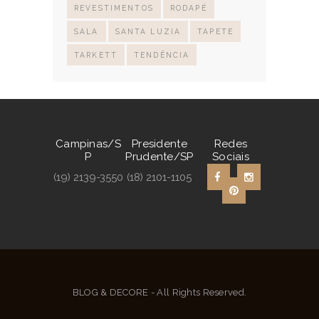
REVESTIMENTOS
RODAPÉ
SALA
SANTA LUZIA
TAPETE
TARKETT
TENDÊNCIA
Campinas/S
Presidente
Redes
P
Prudente/SP
Sociais
(19) 2139-3550
(18) 2101-1105
BLOG & DECORE - All Rights Reserved.