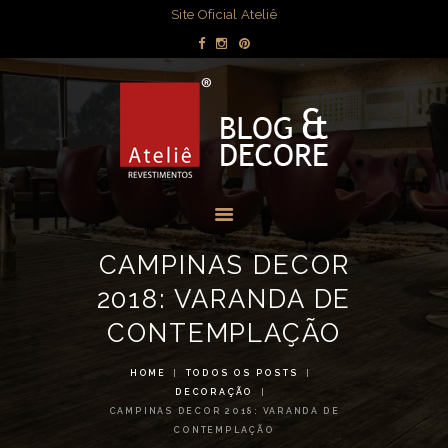
DECORAÇÃO
Site Oficial Ateliê
DICAS POR
BLOG & DECORE - ATELIÊ
AMBIENTE
REVESTIMENTOS
OBRAS
Blog com dicas de decorações e interiores.
MÍDIA
EVENTOS
LOJAS
CAMPINAS DECOR
CONTATO
2018: VARANDA DE
CONTEMPLAÇÃO
HOME
TODOS OS POSTS
DECORAÇÃO
CAMPINAS DECOR 2018: VARANDA DE
CONTEMPLAÇÃO