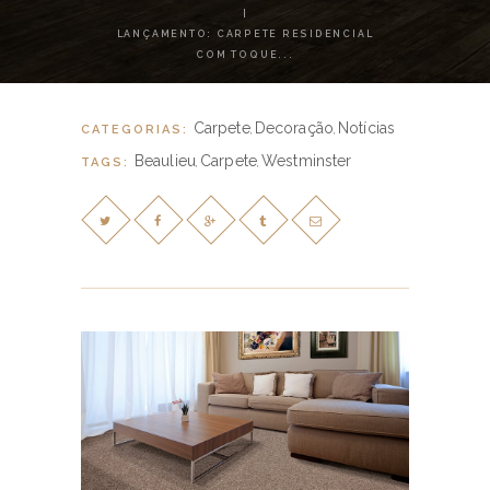
LANÇAMENTO: CARPETE RESIDENCIAL
COM TOQUE...
Carpete
Decoração
Notícias
CATEGORIAS:
,
,
Beaulieu
Carpete
Westminster
TAGS:
,
,