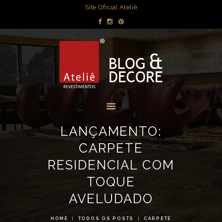
DECORAÇÃO
Site Oficial Ateliê
DICAS POR
BLOG & DECORE - ATELIÊ
AMBIENTE
REVESTIMENTOS
OBRAS
Blog com dicas de decorações e interiores.
MÍDIA
EVENTOS
LOJAS
LANÇAMENTO:
CONTATO
CARPETE
RESIDENCIAL COM
TOQUE
AVELUDADO
HOME
TODOS OS POSTS
CARPETE