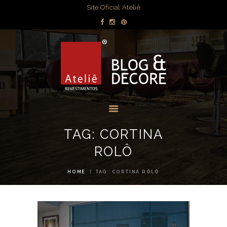
DECORAÇÃO
Site Oficial Ateliê
DICAS POR
BLOG & DECORE - ATELIÊ
AMBIENTE
REVESTIMENTOS
OBRAS
Blog com dicas de decorações e interiores.
MÍDIA
EVENTOS
LOJAS
TAG: CORTINA
CONTATO
ROLÔ
HOME
TAG: CORTINA ROLÔ