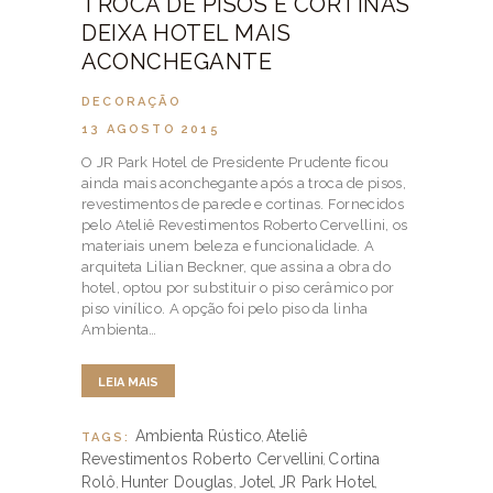
TROCA DE PISOS E CORTINAS
DEIXA HOTEL MAIS
ACONCHEGANTE
DECORAÇÃO
13 AGOSTO 2015
O JR Park Hotel de Presidente Prudente ficou
ainda mais aconchegante após a troca de pisos,
revestimentos de parede e cortinas. Fornecidos
pelo Ateliê Revestimentos Roberto Cervellini, os
materiais unem beleza e funcionalidade. A
arquiteta Lilian Beckner, que assina a obra do
hotel, optou por substituir o piso cerâmico por
piso vinílico. A opção foi pelo piso da linha
Ambienta…
LEIA MAIS
Ambienta Rústico
Ateliê
TAGS:
,
Revestimentos Roberto Cervellini
Cortina
,
Rolô
Hunter Douglas
Jotel
JR Park Hotel
,
,
,
,