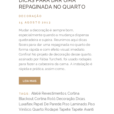
DICAS PARA DAR UMA
REPAGINADA NO QUARTO
DECORAÇÃO
15 AGOSTO 2013
Mudar a decoração é sempre bom,
especialmente quando a mudança dispensa
quebradeira e sujeira. Reunimos aqui dicas
fáceis para dar uma repaginada no quarto de
forma rápida e com efeito visual imediato.
Confira! No projeto de decoração desse quarto,
assinado por Fábia Turcheti, foi usado rodapés
para fazer a cabeceira da cama. A instalação é
rápida e prática, assim como…
LEIA MAIS
Ateliê Revestimentos
Cortina
TAGS:
,
Blackout
Cortina Rolô
Decoração
Dicas
,
,
,
,
Luxaflex
Papel De Parede
Piso Laminado
Piso
,
,
,
Vinílico
Quarto
Rodapé
Tapete
Tapete Avanti
,
,
,
,