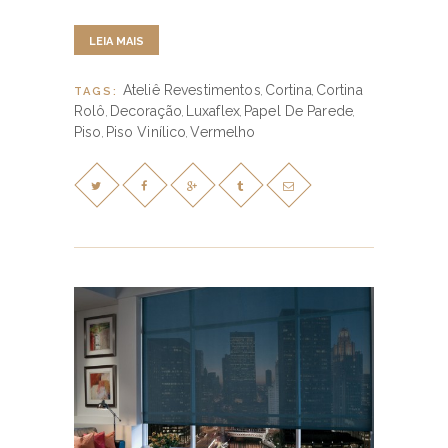
LEIA MAIS
Ateliê Revestimentos
Cortina
Cortina
TAGS:
,
,
Rolô
Decoração
Luxaflex
Papel De Parede
,
,
,
,
Piso
Piso Vinílico
Vermelho
,
,