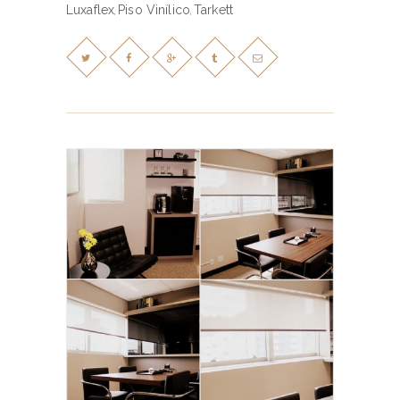
Luxaflex
Piso Vinílico
Tarkett
,
,