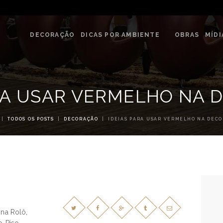
DECORAÇÃO
G & DECORE - ATELIÊ REVESTIME
DICAS POR
DECORAÇÃO
DICAS POR AMBIENTE
OBRAS
MÍDI
Blog com dicas de decorações e interiores.
AMBIENTE
OBRAS
ARA USAR VERMELHO NA 
MÍDIA
TODOS OS POSTS
DECORAÇÃO
IDEIAS PARA USAR VERMELHO NA DEC
EVENTOS
LOJAS
CONTATO
ina Rolô
,