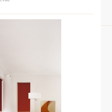
o
Piso
,