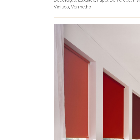
Decoração
Luxaflex
Papel De Parede
Pis
,
,
,
Vinílico
Vermelho
,