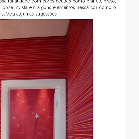
essa tonalidade com cores neutras como branco, preto,
 na dose invista em alguns elementos nessa cor como o
eis. Veja algumas sugestões.