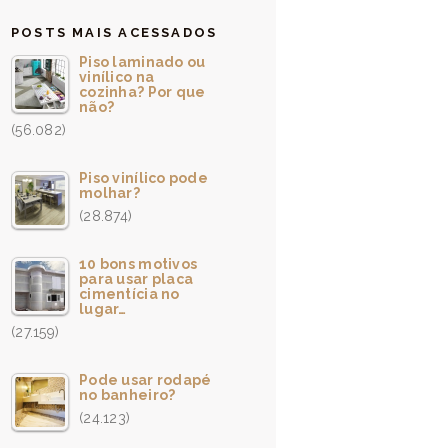
POSTS MAIS ACESSADOS
Piso laminado ou
vinílico na
cozinha? Por que
não?
(56.082)
Piso vinílico pode
molhar?
(28.874)
10 bons motivos
para usar placa
cimentícia no
lugar…
(27.159)
Pode usar rodapé
no banheiro?
(24.123)