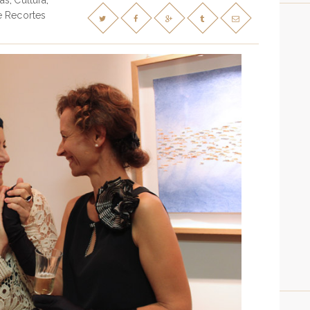
as
Cultura
,
,
e Recortes