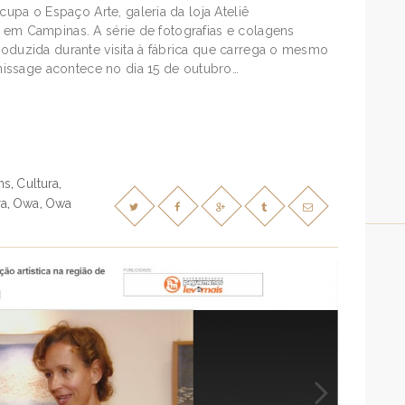
pa o Espaço Arte, galeria da loja Ateliê
, em Campinas. A série de fotografias e colagens
produzida durante visita à fábrica que carrega o mesmo
issage acontece no dia 15 de outubro…
ns
Cultura
,
,
ra
Owa
Owa
,
,