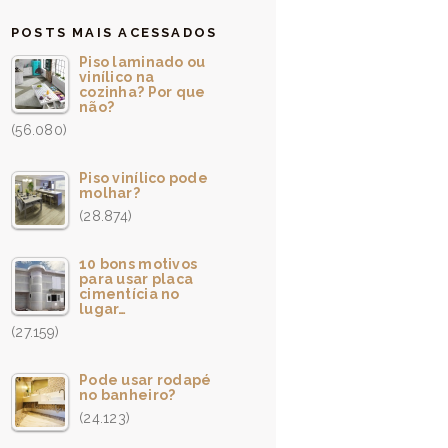
POSTS MAIS ACESSADOS
Piso laminado ou
vinílico na
cozinha? Por que
não?
(56.080)
Piso vinílico pode
molhar?
(28.874)
10 bons motivos
para usar placa
cimentícia no
lugar…
(27.159)
Pode usar rodapé
no banheiro?
(24.123)