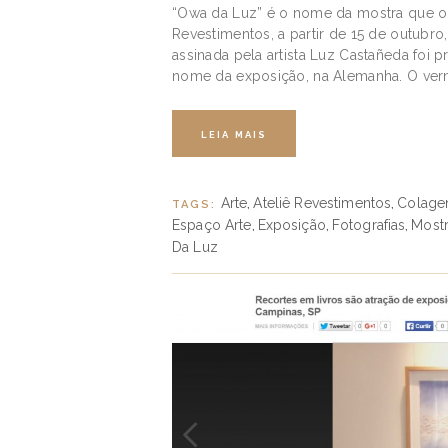
“Owa da Luz” é o nome da mostra que ocu
Revestimentos, a partir de 15 de outubro
assinada pela artista Luz Castañeda foi 
nome da exposição, na Alemanha. O vern
LEIA MAIS
Arte
Ateliê Revestimentos
Colage
TAGS:
,
,
Espaço Arte
Exposição
Fotografias
Most
,
,
,
Da Luz