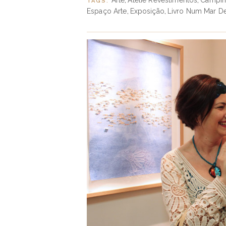
Arte
Ateliê Revestimentos
Campin
TAGS:
,
,
Espaço Arte
Exposição
Livro Num Mar D
,
,