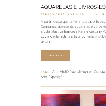
AQUARELAS E LIVROS-E
ESPAÇO ARTE
,
NOTÍCIAS
10 J
A partir desta quinta-feira, dia 11, o Es
Campinas, apresenta aquarelas e livros-e
artista plástica francesa Karine Guillain-
Luzia Castañeda, a artista convida o púb
leitura…
LEIA MAIS
Arte
Ateliê Revestimentos
Cultura
TAGS:
,
,
Arte
Exposição
,