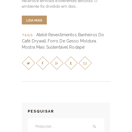
neutros e terrosos e diferentes texturas. O
ambiente foi dividido em dois…
LEIA MAIS
Ateliê Revestimentos
Banheiros Do
TAGS:
,
Café
Drywall
Forro De Gesso
Moldura
,
,
,
,
Mostra Mais Sustentável
Rodapé
,
PESQUISAR
Pesquisar por: