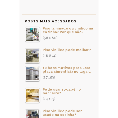
POSTS MAIS ACESSADOS
Piso laminado ou vinílico na
cozinha? Por que não?
(56.080)
Piso vinílico pode molhar?
(28.874)
10 bons motivos para usar
placa cimentícia no lugar…
(27.159)
Pode usar rodapé no
banheiro?
(24.123)
Piso vinílico pode ser
usado na cozinha?