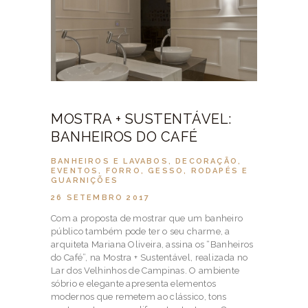
MOSTRA + SUSTENTÁVEL:
BANHEIROS DO CAFÉ
BANHEIROS E LAVABOS
,
DECORAÇÃO
,
EVENTOS
,
FORRO
,
GESSO
,
RODAPÉS E
GUARNIÇÕES
26 SETEMBRO 2017
Com a proposta de mostrar que um banheiro
público também pode ter o seu charme, a
arquiteta Mariana Oliveira, assina os “Banheiros
do Café”, na Mostra + Sustentável, realizada no
Lar dos Velhinhos de Campinas. O ambiente
sóbrio e elegante apresenta elementos
modernos que remetem ao clássico, tons