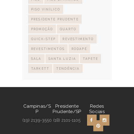
PISO VINÍLICO
PRESIDENTE PRUDENTE
PROMOÇÃO
QUARTO
QUICK-STEP
REVESTIMENTO
REVESTIMENTOS
RODAPÉ
SALA
SANTA LUZIA
TAPETE
TARKETT
TENDÊNCIA
Campinas/S
Presidente
Redes
P
Prudente/SP
Sociais
(19) 2139-3550
(18) 2101-1105