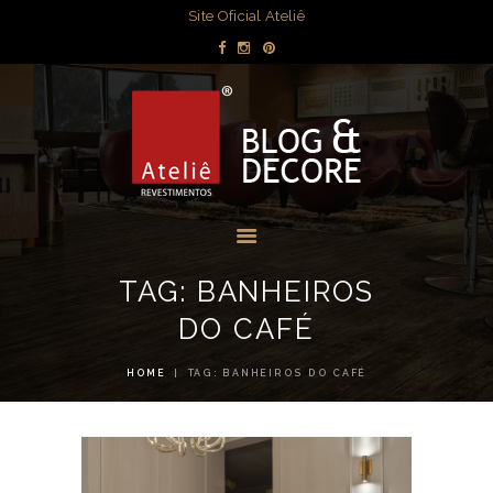
DECORAÇÃO
Site Oficial Ateliê
DICAS POR
BLOG & DECORE - ATELIÊ
AMBIENTE
REVESTIMENTOS
OBRAS
Blog com dicas de decorações e interiores.
MÍDIA
EVENTOS
LOJAS
TAG: BANHEIROS
CONTATO
DO CAFÉ
HOME
TAG: BANHEIROS DO CAFÉ