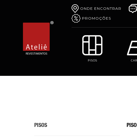
ONDE ENCONTRAR
PROMOÇÕES
PISOS
CA
PISOS
PISO