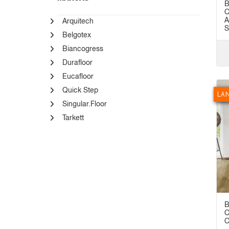
B
C
A
Arquitech
S
Belgotex
Biancogress
Durafloor
Eucafloor
Quick Step
LA
Singular.Floor
Tarkett
B
C
C