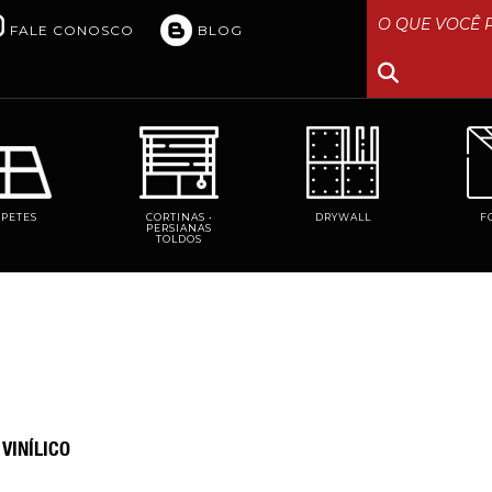
FALE CONOSCO
BLOG
RPETES
CORTINAS •
DRYWALL
F
PERSIANAS
TOLDOS
 VINÍLICO