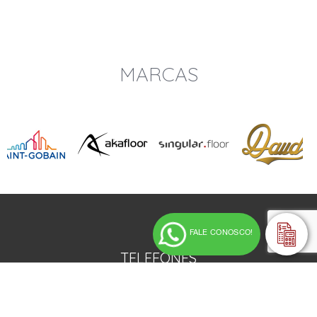
MARCAS
FALE CONOSCO!
TELEFONES
Campinas/SP - (19) 2139-3550
Presidente Prudente/SP - (18) 2101-1105
Seg a Sex das 8hrs as 18hrs