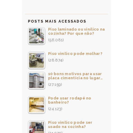
POSTS MAIS ACESSADOS
Piso laminado ou vinílico na
cozinha? Por que não?
(56.081)
Piso vinílico pode molhar?
(28.874)
10 bons motivos para usar
placa cimentícia no lugar…
(27.159)
Pode usar rodapé no
banheiro?
(24.123)
Piso vinílico pode ser
usado na cozinha?