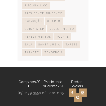
PISO VINÍLICO
PRESIDENTE PRUDENTE
PROMOÇÃO
QUARTO
QUICK-STEP
REVESTIMENTO
REVESTIMENTOS
RODAPÉ
SALA
SANTA LUZIA
TAPETE
TARKETT
TENDÊNCIA
Campinas/S
Presidente
Redes
P
Prudente/SP
Sociais
(19) 2139-3550
(18) 2101-1105