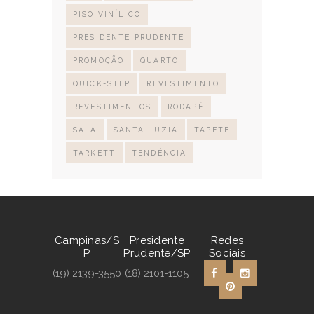
PISO VINÍLICO
PRESIDENTE PRUDENTE
PROMOÇÃO
QUARTO
QUICK-STEP
REVESTIMENTO
REVESTIMENTOS
RODAPÉ
SALA
SANTA LUZIA
TAPETE
TARKETT
TENDÊNCIA
Campinas/S
Presidente
Redes
P
Prudente/SP
Sociais
(19) 2139-3550
(18) 2101-1105