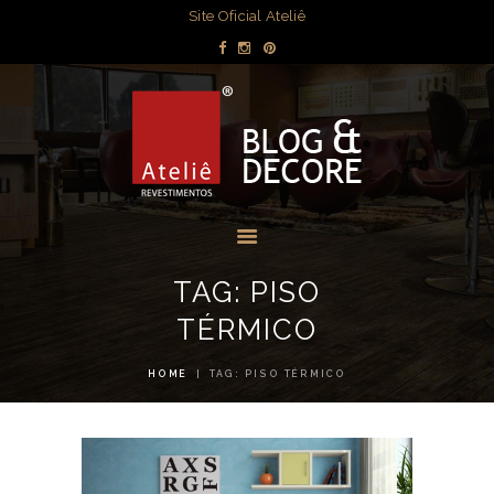
DECORAÇÃO
Site Oficial Ateliê
DICAS POR
BLOG & DECORE - ATELIÊ
AMBIENTE
REVESTIMENTOS
OBRAS
Blog com dicas de decorações e interiores.
MÍDIA
EVENTOS
LOJAS
TAG: PISO
CONTATO
TÉRMICO
HOME
TAG: PISO TÉRMICO