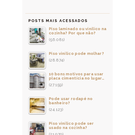
POSTS MAIS ACESSADOS
Piso laminado ou vinílico na
cozinha? Por que não?
(56.081)
Piso vinílico pode molhar?
(28.874)
10 bons motivos para usar
placa cimentícia no lugar…
(27.159)
Pode usar rodapé no
banheiro?
(24.123)
Piso vinílico pode ser
usado na cozinha?
(21.979)