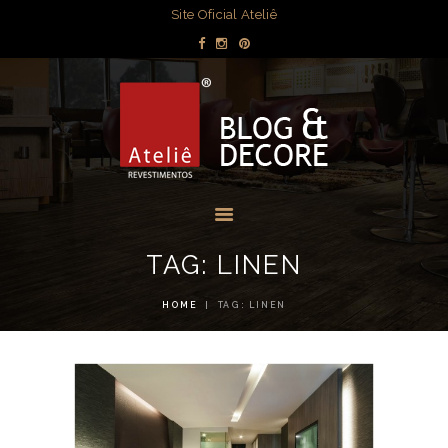
DECORAÇÃO
Site Oficial Ateliê
DICAS POR
BLOG & DECORE - ATELIÊ
AMBIENTE
REVESTIMENTOS
OBRAS
Blog com dicas de decorações e interiores.
MÍDIA
EVENTOS
LOJAS
TAG: LINEN
CONTATO
HOME
TAG: LINEN