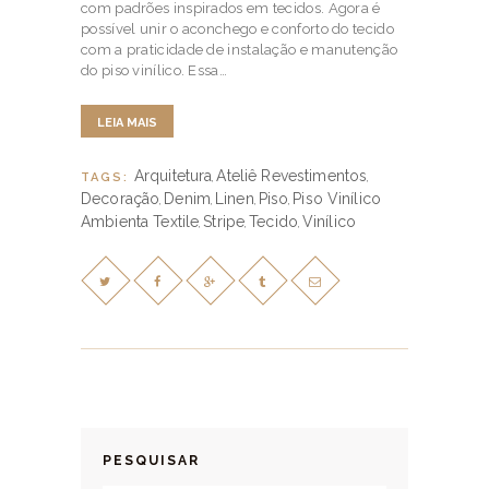
com padrões inspirados em tecidos. Agora é
possível unir o aconchego e conforto do tecido
com a praticidade de instalação e manutenção
do piso vinílico. Essa…
LEIA MAIS
Arquitetura
Ateliê Revestimentos
TAGS:
,
,
Decoração
Denim
Linen
Piso
Piso Vinílico
,
,
,
,
Ambienta Textile
Stripe
Tecido
Vinílico
,
,
,
PESQUISAR