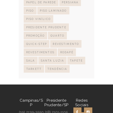
PAPEL DE PAREDE
PERSIANA
PISO
PISO LAMINADO
PISO VINÍLICO
PRESIDENTE PRUDENTE
PROMOÇÃO
QUARTO
QUICK-STEP
REVESTIMENTO
REVESTIMENTOS
RODAPÉ
SALA
SANTA LUZIA
TAPETE
TARKETT
TENDÊNCIA
Campinas/S
Presidente
Redes
P
Prudente/SP
Sociais
(19) 2139-3550
(18) 2101-1105