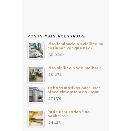
POSTS MAIS ACESSADOS
Piso laminado ou vinílico na
cozinha? Por que não?
(56.080)
Piso vinílico pode molhar?
(28.874)
10 bons motivos para usar
placa cimentícia no lugar…
(27.159)
Pode usar rodapé no
banheiro?
(24.123)