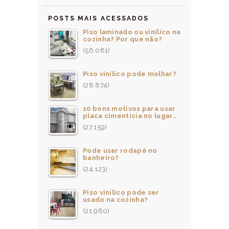
POSTS MAIS ACESSADOS
Piso laminado ou vinílico na
cozinha? Por que não?
(56.081)
Piso vinílico pode molhar?
(28.874)
10 bons motivos para usar
placa cimentícia no lugar…
(27.159)
Pode usar rodapé no
banheiro?
(24.123)
Piso vinílico pode ser
usado na cozinha?
(21.980)