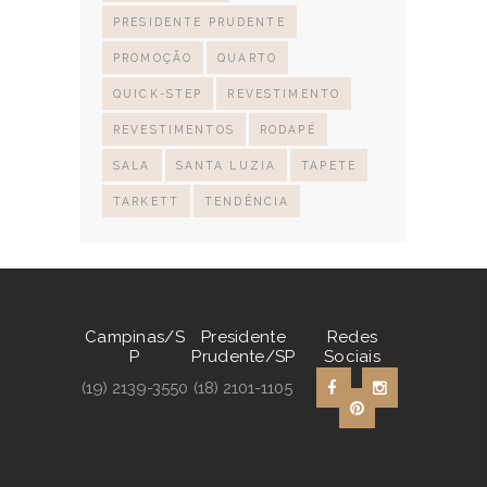
PRESIDENTE PRUDENTE
PROMOÇÃO
QUARTO
QUICK-STEP
REVESTIMENTO
REVESTIMENTOS
RODAPÉ
SALA
SANTA LUZIA
TAPETE
TARKETT
TENDÊNCIA
Campinas/S
Presidente
Redes
P
Prudente/SP
Sociais
(19) 2139-3550
(18) 2101-1105