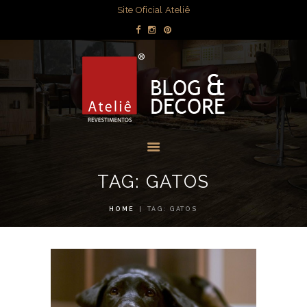
DECORAÇÃO
Site Oficial Ateliê
DICAS POR
BLOG & DECORE - ATELIÊ
AMBIENTE
REVESTIMENTOS
OBRAS
Blog com dicas de decorações e interiores.
MÍDIA
EVENTOS
LOJAS
TAG: GATOS
CONTATO
HOME
TAG: GATOS