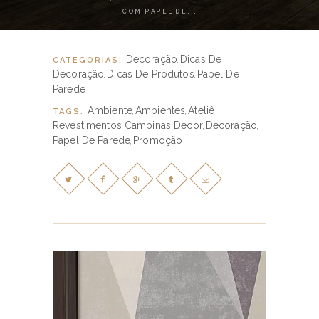
COM PAPEL DE...
Decoração
Dicas De
CATEGORIAS:
,
Decoração
Dicas De Produtos
Papel De
,
,
Parede
Ambiente
Ambientes
Ateliê
TAGS:
,
,
Revestimentos
Campinas Decor
Decoração
,
,
,
Papel De Parede
Promoção
,