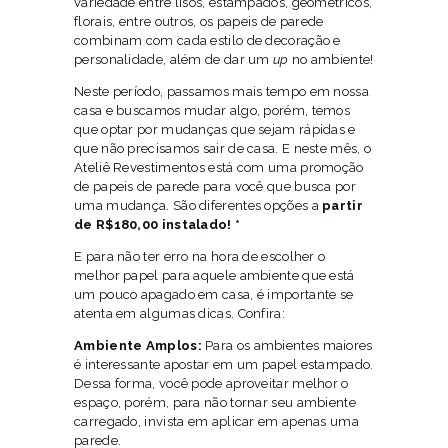
variedade entre lisos, estampados, geométricos,
florais, entre outros, os papeis de parede
combinam com cada estilo de decoração e
personalidade, além de dar um
up
no ambiente!
Neste período, passamos mais tempo em nossa
casa e buscamos mudar algo, porém, temos
que optar por mudanças que sejam rápidas e
que não precisamos sair de casa. E neste mês, o
Ateliê Revestimentos
está com uma promoção
de papeis de parede para você que busca por
uma mudança. São diferentes opções a
partir
de R$180,00 instalado! *
E para não ter erro na hora de escolher o
melhor papel para aquele ambiente que está
um pouco apagado em casa, é importante se
atenta em algumas dicas. Confira:
Ambiente Amplos:
Para os ambientes maiores
é interessante apostar em um papel estampado.
Dessa forma, você pode aproveitar melhor o
espaço, porém, para não tornar seu ambiente
carregado, invista em aplicar em apenas uma
parede.