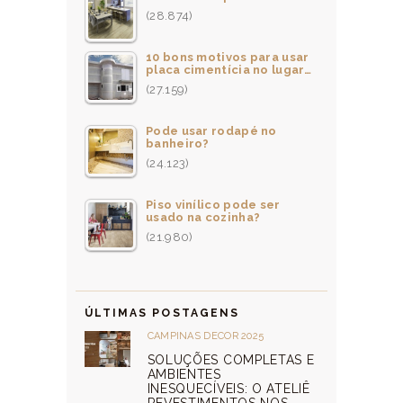
(28.874)
10 bons motivos para usar
placa cimentícia no lugar…
(27.159)
Pode usar rodapé no
banheiro?
(24.123)
Piso vinílico pode ser
usado na cozinha?
(21.980)
ÚLTIMAS POSTAGENS
CAMPINAS DECOR 2025
SOLUÇÕES COMPLETAS E
AMBIENTES
INESQUECÍVEIS: O ATELIÊ