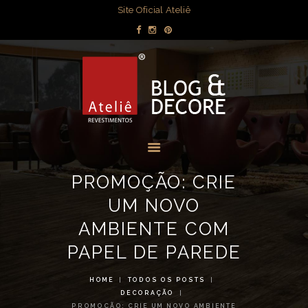
DECORAÇÃO
Site Oficial Ateliê
DICAS POR
BLOG & DECORE - ATELIÊ
AMBIENTE
REVESTIMENTOS
OBRAS
Blog com dicas de decorações e interiores.
MÍDIA
EVENTOS
LOJAS
PROMOÇÃO: CRIE
CONTATO
UM NOVO
AMBIENTE COM
PAPEL DE PAREDE
HOME
TODOS OS POSTS
DECORAÇÃO
PROMOÇÃO: CRIE UM NOVO AMBIENTE