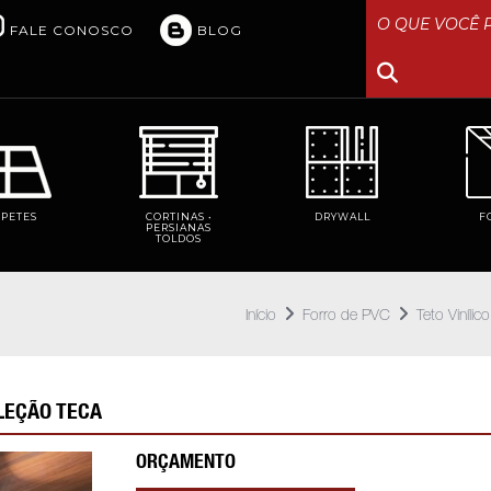
FALE CONOSCO
BLOG
RPETES
CORTINAS •
DRYWALL
F
PERSIANAS
TOLDOS
Início
Forro de PVC
Teto Vinílico
OLEÇÃO TECA
ORÇAMENTO