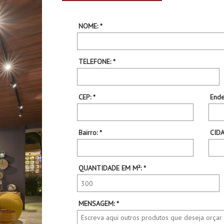
NOME: *
TELEFONE: *
CEP: *
Ende
Bairro: *
CIDA
QUANTIDADE EM M²: *
MENSAGEM: *