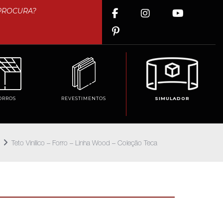
ORROS
REVESTIMENTOS
SIMULADOR
Teto Vinílico – Forro – Linha Wood – Coleção Teca