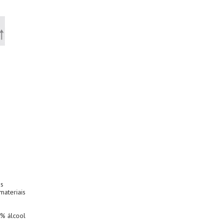
os
materiais
% álcool