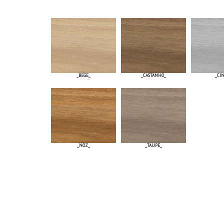
_BEGE_
_CASTANHO_
_CI
_NOZ_
_TAUPE_