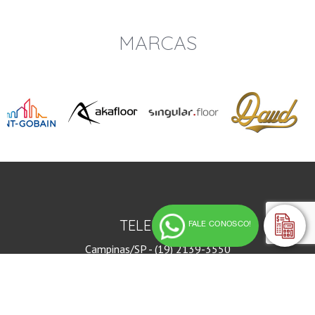
MARCAS
TELEFONES
FALE CONOSCO!
Campinas/SP - (19) 2139-3550
Presidente Prudente/SP - (18) 2101-1105
Seg a Sex das 8hrs as 18hrs
Sab das 9hrs às 13hrs