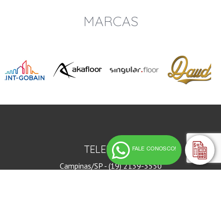
MARCAS
TELEFONES
FALE CONOSCO!
Campinas/SP - (19) 2139-3550
Presidente Prudente/SP - (18) 2101-1105
Seg a Sex das 8hrs as 18hrs
Sab das 9hrs às 13hrs