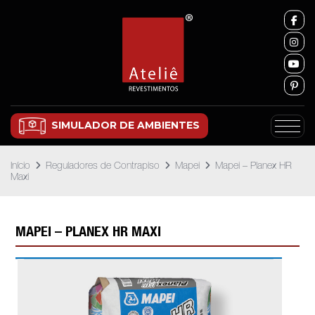
SIMULADOR DE AMBIENTES
Início
Reguladores de Contrapiso
Mapei
Mapei – Planex HR
Maxi
MAPEI – PLANEX HR MAXI