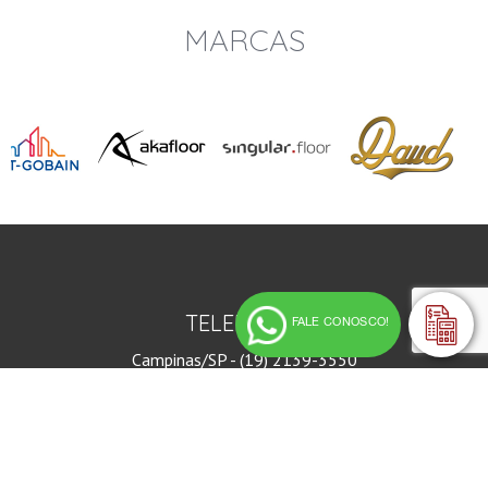
MARCAS
TELEFONES
FALE CONOSCO!
Campinas/SP - (19) 2139-3550
Presidente Prudente/SP - (18) 2101-1105
Seg a Sex das 8hrs as 18hrs
Sab das 9hrs às 13hrs