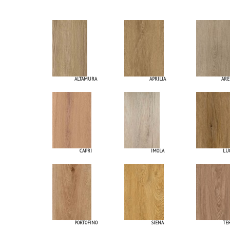
ALTAMURA
APRILIA
ARE
CAPRI
IMOLA
LU
PORTOFINO
SIENA
TE