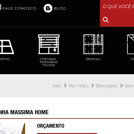
FALE CONOSCO
BLOG
RPETES
CORTINAS •
DRYWALL
F
PERSIANAS
TOLDOS
Início
Piso Vinílico
Biancogress
Bian
LINHA MASSIMA HOME
ORÇAMENTO