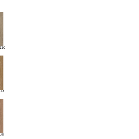
ZZO
CCA
RNI