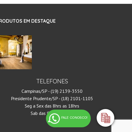
RODUTOS EM DESTAQUE
TELEFONES
Campinas/SP - (19) 2139-3550
Presidente Prudente/SP - (18) 2101-1105
Seg a Sex das 8hrs as 18hrs
Sab das 9hrs às 13hrs
FALE CONOSCO!