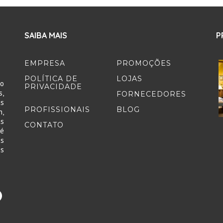
SAIBA MAIS
P
EMPRESA
PROMOÇÕES
POLÍTICA DE
LOJAS
to
PRIVACIDADE
,
FORNECEDORES
s
PROFISSIONAIS
BLOG
,
as
CONTATO
 é
es
os
.