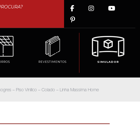
ORROS
REVESTIMENTOS
SIMULADOR
cogres – Piso Vinílico – Colado – Linha Massima Home