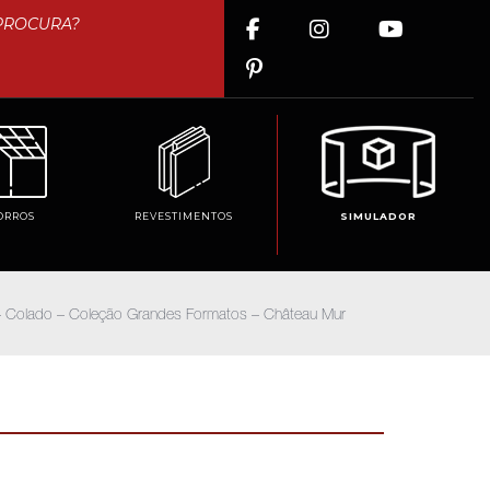
ORROS
REVESTIMENTOS
SIMULADOR
co – Colado – Coleção Grandes Formatos – Château Mur