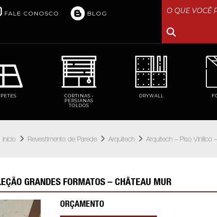
FALE CONOSCO
BLOG
RPETES
CORTINAS •
DRYWALL
F
PERSIANAS
TOLDOS
Início
Revestimento de Parede
Arquitech
Arquitech – Piso Viníli
COLEÇÃO GRANDES FORMATOS – CHÂTEAU MUR
ORÇAMENTO