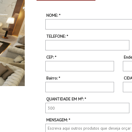
NOME: *
TELEFONE: *
CEP: *
Ende
Bairro: *
CIDA
QUANTIDADE EM M²: *
MENSAGEM: *